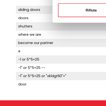
sliding doors
Rifiuta
doors
shutters
where we are
become our partner
e
-1 or 5*5=25
-1" or 5*5=25 --
-1" or 5*5=25 or "vk1dgt93"="
door