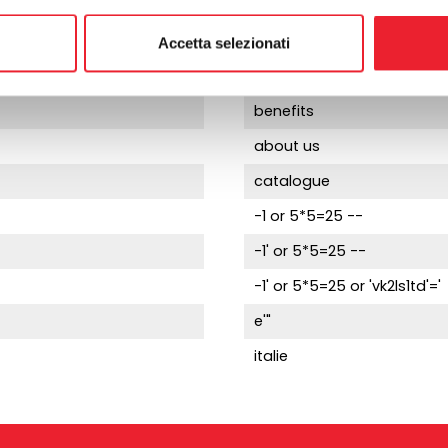
windows frames
Accetta selezionati
mosquito nets
benefits
about us
catalogue
-1 or 5*5=25 --
-1' or 5*5=25 --
-1' or 5*5=25 or 'vk2ls1td'='
e'"
italie