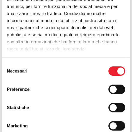
guide. Ratchet opening option.
annunci, per fornire funzionalità dei social media e per
SCARICA SCHEDA TECNICA
analizzare il nostro traffico. Condividiamo inoltre
informazioni sul modo in cui utilizzi il nostro sito con i
nostri partner che si occupano di analisi dei dati web,
pubblicità e social media, i quali potrebbero combinarle
Rete
con altre informazioni che hai fornito loro o che hanno
raccolto dal tuo utilizzo dei loro servizi.
Selezione
Necessari
del
consenso
Preferenze
Polipropilene
Polipropilene
grigia
nera
Statistiche
standard
Marketing