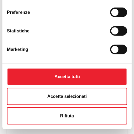
consenso
Preferenze
Statistiche
Marketing
La nostra storia
https://www.alfalum.com/it-it/la-nostra-storia.aspx
L'azienda si distinse infatti per essere stata la prima in
Accetta tutti
Italia ad introdurre le zanzariere in
alluminio
, un
concetto rivoluzionario per l'industria dei
serramenti
di
allora. Immaginate inoltre il brevetto del1980 per i
"
serramenti
alluminio
-legno", che consolidò il
Accetta selezionati
monopolio di Alfa Lum in [...]
Rifiuta