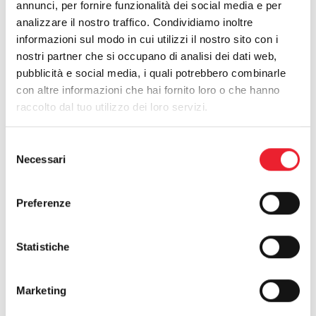
annunci, per fornire funzionalità dei social media e per
analizzare il nostro traffico. Condividiamo inoltre
informazioni sul modo in cui utilizzi il nostro sito con i
nostri partner che si occupano di analisi dei dati web,
pubblicità e social media, i quali potrebbero combinarle
con altre informazioni che hai fornito loro o che hanno
raccolto dal tuo utilizzo dei loro servizi.
Selezione
Necessari
del
consenso
Preferenze
Statistiche
Profilo in alluminio con poliuretano
espanso.
Marketing
SCARICA SCHEDA TECNICA