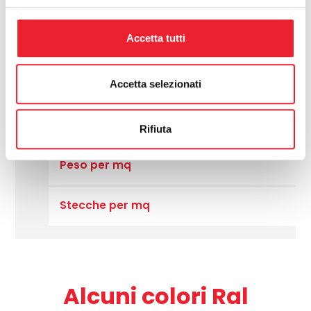
Accetta tutti
Dimensioni
1
Accetta selezionati
Peso per ml
g
Rifiuta
Peso per mq
k
Stecche per mq
n
Alcuni colori Ral