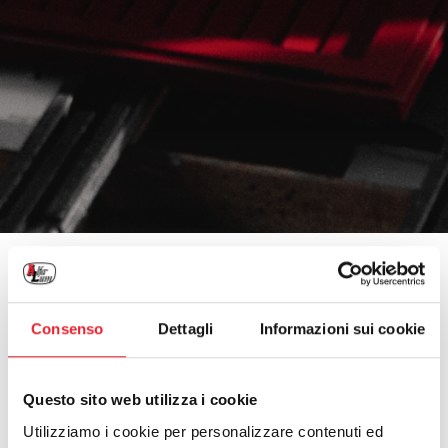
prodotti
>
oscuranti
>
avvolgibili
>
maxi light m10
Maxi Light M10
Consenso
Dettagli
Informazioni sui cookie
Questo sito web utilizza i cookie
Utilizziamo i cookie per personalizzare contenuti ed