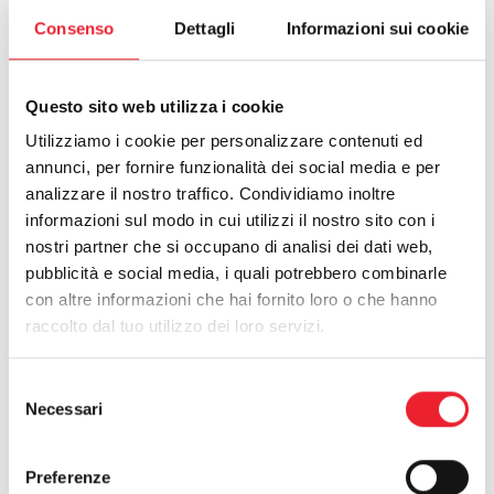
Sei un individuo talentuoso, ambizioso e
Consenso
Dettagli
Informazioni sui cookie
desideroso di fare la differenza? Se sì,
allora questa potrebbe essere
Questo sito web utilizza i cookie
l'opportunità che stavi aspettando. In
Utilizziamo i cookie per personalizzare contenuti ed
Alfalum, crediamo che il successo sia
annunci, per fornire funzionalità dei social media e per
guidato dalle persone che fanno parte
analizzare il nostro traffico. Condividiamo inoltre
della nostra squadra. Ecco perché stiamo
informazioni sul modo in cui utilizzi il nostro sito con i
nostri partner che si occupano di analisi dei dati web,
cercando individui appassionati e motivati
pubblicità e social media, i quali potrebbero combinarle
a unirsi a noi nella nostra missione di
con altre informazioni che hai fornito loro o che hanno
eccellenza e innovazione.
raccolto dal tuo utilizzo dei loro servizi.
Perché Candidarsi presso Alfalum?
Selezione
Necessari
del
Cultura Imprenditoriale
: Siamo
consenso
un'azienda che valorizza
Preferenze
l'intraprendenza e l'idea che ogni