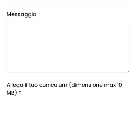
Messaggio
Allega il tuo curriculum (dimensione max 10
MB) *
Scegli file…
Ho letto
l'informativa sulla privacy
e accetto il
trattamento dei dati per le finalità indicate *